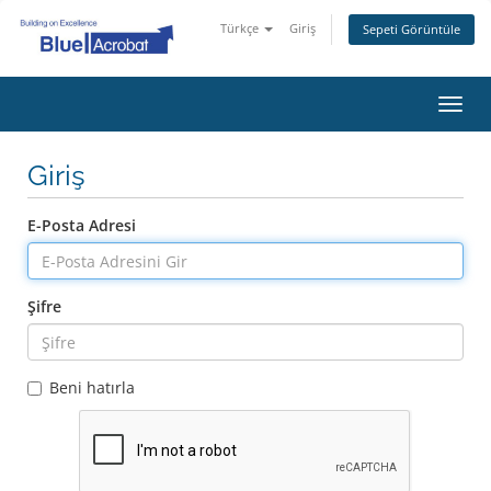
Türkçe
Giriş
Sepeti Görüntüle
Gezi
değiş
Giriş
E-Posta Adresi
Şifre
Beni hatırla