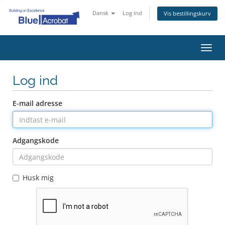
Dansk
Log ind
Vis bestillingskurv
Skift
navig
Log ind
E-mail adresse
Adgangskode
Husk mig