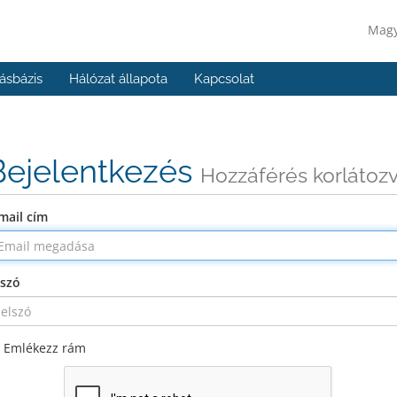
Mag
ásbázis
Hálózat állapota
Kapcsolat
Bejelentkezés
Hozzáférés korlátoz
mail cím
lszó
Emlékezz rám