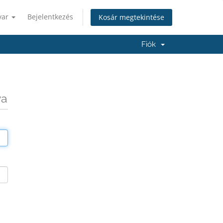
yar
Bejelentkezés
Kosár megtekintése
Fiók
va