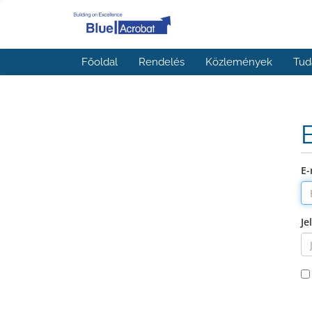
Főoldal
Rendelés
Közlemények
Tud
E-
Je