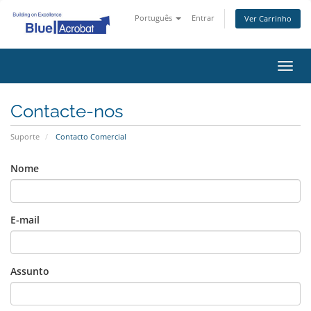
Português
Entrar
Ver Carrinho
Alter
nave
Contacte-nos
Suporte
Contacto Comercial
Nome
E-mail
Assunto