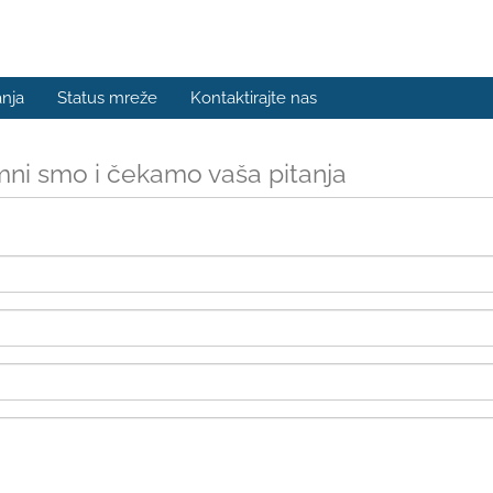
nja
Status mreže
Kontaktirajte nas
ni smo i čekamo vaša pitanja