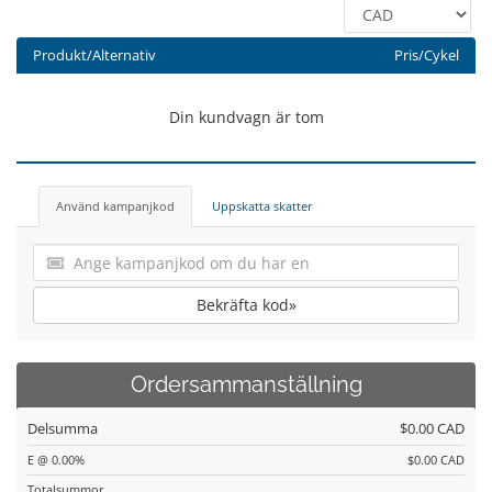
Produkt/Alternativ
Pris/Cykel
Din kundvagn är tom
Använd kampanjkod
Uppskatta skatter
Bekräfta kod»
Ordersammanställning
Delsumma
$0.00 CAD
E @ 0.00%
$0.00 CAD
Totalsummor