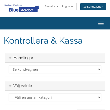
Svenska
Logga in
Se kundvagnen
Växla
navig
Kontrollera & Kassa
Handlingar
Välj Valuta