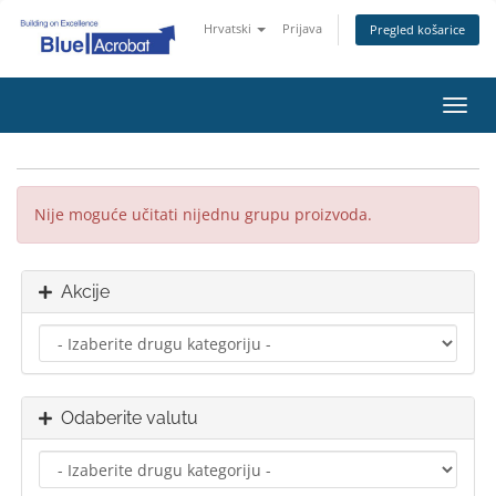
Hrvatski
Prijava
Pregled košarice
Preba
navig
Nije moguće učitati nijednu grupu proizvoda.
Akcije
Odaberite valutu